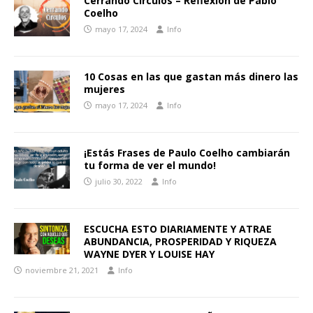
Cerrando Círculos – Reflexión de Pablo
Coelho
mayo 17, 2024
Info
10 Cosas en las que gastan más dinero las
mujeres
mayo 17, 2024
Info
¡Estás Frases de Paulo Coelho cambiarán
tu forma de ver el mundo!
julio 30, 2022
Info
ESCUCHA ESTO DIARIAMENTE Y ATRAE
ABUNDANCIA, PROSPERIDAD Y RIQUEZA
WAYNE DYER Y LOUISE HAY
noviembre 21, 2021
Info