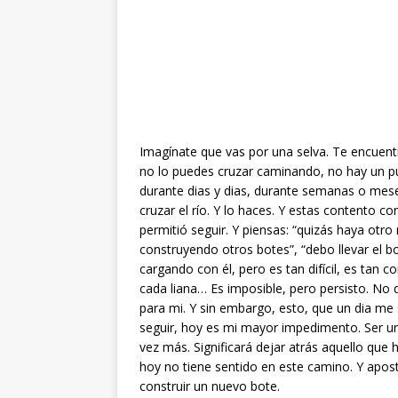
Imagínate que vas por una selva. Te encuentr
no lo puedes cruzar caminando, no hay un pu
durante dias y dias, durante semanas o meses
cruzar el río. Y lo haces. Y estas contento co
permitió seguir. Y piensas: “quizás haya otro 
construyendo otros botes”, “debo llevar el b
cargando con él, pero es tan difícil, es tan
cada liana… Es imposible, pero persisto. No q
para mi. Y sin embargo, esto, que un dia me 
seguir, hoy es mi mayor impedimento. Ser un
vez más. Significará dejar atrás aquello que
hoy no tiene sentido en este camino. Y apost
construir un nuevo bote.