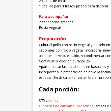
2 cditas. de fécula
1 cda. de perejil fresco picado para decorar
Para acompañar:
2 zanahorias grandes
Rocío vegetal
Preparación
Cubrir el pollo con rocío vegetal y dorarlo en 
cebollines con rocío vegetal. Incorporar nue
tomates, el vino, el caldo, y condimentar co
Continuar la cocción durante 25’.
Aparte, cortar las zanahorias en bastones y h
Incorporar a la preparación de pollo la fécul
espesar. Servir caliente, verter la crema so
Cada porción:
375 calorías
Hidratos de carbono
,
proteínas
, grasas y