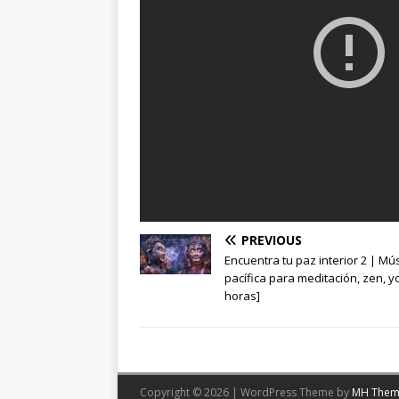
PREVIOUS
Encuentra tu paz interior 2 | Mú
pacífica para meditación, zen, y
horas]
Copyright © 2026 | WordPress Theme by
MH Them