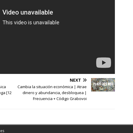
NEXT
sica
Cambia la situación económica | Atrae
oga [12
dinero y abundancia, desbloquea |
Frecuencia + Código Grabovoi
es