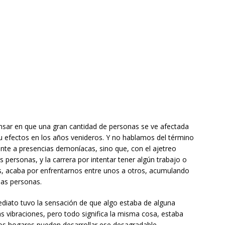
nsar en que una gran cantidad de personas se ve afectada
su efectos en los años venideros. Y no hablamos del término
ente a presencias demoníacas, sino que, con el ajetreo
s personas, y la carrera por intentar tener algún trabajo o
s, acaba por enfrentarnos entre unos a otros, acumulando
las personas.
ediato tuvo la sensación de que algo estaba de alguna
 vibraciones, pero todo significa la misma cosa, estaba
 los hogares pueden desarrollar ese desagradable