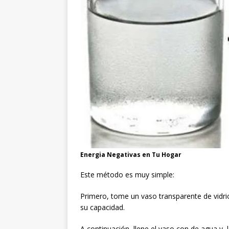
Energia Negativas en Tu Hogar
Este método es muy simple:
Primero, tome un vaso transparente de vidri
su capacidad.
A continuación, llene el vaso con de agua y, 