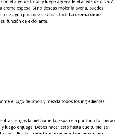
con el jugo de limón y luego agregarle el aceite de oliva. A
na crema espesa. Si no deseas moler la avena, puedes
oco de agua para que sea más fácil.
La crema debe
 su función de exfoliante.
prime el jugo de limón y mezcla todos los ingredientes
entras tengas la piel húmeda. Espárcela por todo tu cuerpo
y luego enjuaga. Debes hacer esto hasta que tu piel se
te agua. Es ideal
repetir el proceso tres veces por