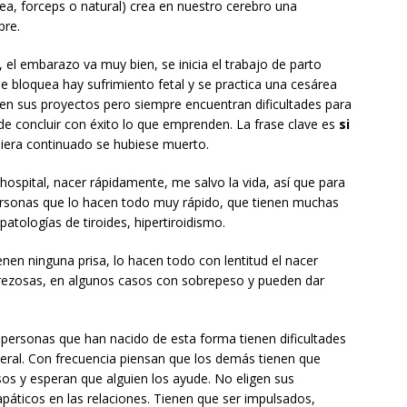
ea, forceps o natural) crea en nuestro cerebro una
pre.
l embarazo va muy bien, se inicia el trabajo de parto
e bloquea hay sufrimiento fetal y se practica una cesárea
ien sus proyectos pero siempre encuentran dificultades para
ide concluir con éxito lo que emprenden. La frase clave es
si
ubiera continuado se hubiese muerto.
 hospital, nacer rápidamente, me salvo la vida, así que para
personas que lo hacen todo muy rápido, que tienen muchas
atologías de tiroides, hipertiroidismo.
nen ninguna prisa, lo hacen todo con lentitud el nacer
erezosas, en algunos casos con sobrepeso y pueden dar
 personas que han nacido de esta forma tienen dificultades
neral. Con frecuencia piensan que los demás tienen que
nsos y esperan que alguien los ayude. No eligen sus
páticos en las relaciones. Tienen que ser impulsados,