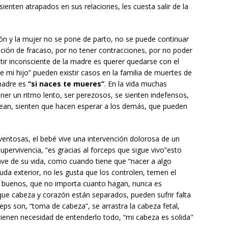
ienten atrapados en sus relaciones, les cuesta salir de la
ón y la mujer no se pone de parto, no se puede continuar
ción de fracaso, por no tener contracciones, por no poder
ntir inconsciente de la madre es querer quedarse con el
 mi hijo” pueden existir casos en la familia de muertes de
 madre es
“si naces te mueres”
. En la vida muchas
er un ritmo lento, ser perezosos, se sienten indefensos,
ean, sienten que hacen esperar a los demás, que pueden
ventosas, el bebé vive una intervención dolorosa de un
supervivencia, “es gracias al forceps que sigue vivo”esto
ve de su vida, como cuando tiene que “nacer a algo
yuda exterior, no les gusta que los controlen, temen el
e buenos, que no importa cuanto hagan, nunca es
 que cabeza y corazón están separados, pueden sufrir falta
eps son, “toma de cabeza”, se arrastra la cabeza fetal,
tienen necesidad de entenderlo todo, “mi cabeza es solida"