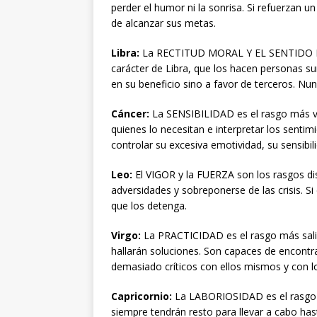
perder el humor ni la sonrisa. Si refuerzan 
de alcanzar sus metas.
Libra:
La RECTITUD MORAL Y EL SENTIDO DE 
carácter de Libra, que los hacen personas s
en su beneficio sino a favor de terceros. N
Cáncer:
La SENSIBILIDAD es el rasgo más va
quienes lo necesitan e interpretar los senti
controlar su excesiva emotividad, su sensibil
Leo:
El VIGOR y la FUERZA son los rasgos dis
adversidades y sobreponerse de las crisis. S
que los detenga.
Virgo:
La PRACTICIDAD es el rasgo más sali
hallarán soluciones. Son capaces de encontr
demasiado críticos con ellos mismos y con 
Capricornio:
La LABORIOSIDAD es el rasgo d
siempre tendrán resto para llevar a cabo hasta