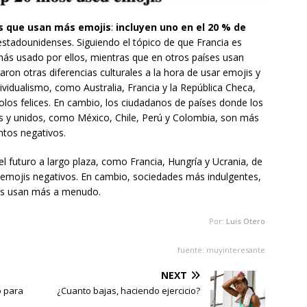
os que usan más emojis
:
incluyen uno en el 20 % de
 estadounidenses. Siguiendo el tópico de que Francia es
más usado por ellos, mientras que en otros países usan
ron otras diferencias culturales a la hora de usar emojis y
dividualismo, como Australia, Francia y la República Checa,
os felices. En cambio, los ciudadanos de países donde los
dos y unidos, como México, Chile, Perú y Colombia, son más
ntos negativos.
 futuro a largo plaza, como Francia, Hungría y Ucrania, de
emojis negativos. En cambio, sociedades más indulgentes,
los usan más a menudo.
Por:
Luis Otero
fuente: muyinteresante
NEXT
o para
¿Cuanto bajas, haciendo ejercicio?