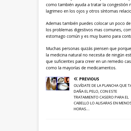
como también ayuda a tratar la congestión n
lagrimeo en los ojos y otros síntomas relacio
Ademas también puedes colocar un poco de 
los problemas digestivos mas comunes, como 
estomago común y es muy bueno para contro
Muchas personas quizás piensen que porque e
la medicina natural no necesita de ningún es
que suficientes para creer en un remedio ca
como la mayorías de medicamentos.
PREVIOUS
OLVÍDATE DE LA PLANCHA QUE 
DAÑA EL PELO, CON ESTE
TRATAMIENTO CASERO PARA EL
CABELLO LO ALISARAS EN MENOS
HORAS…