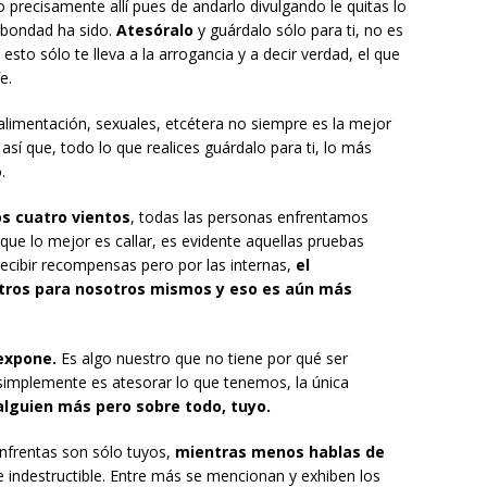
precisamente allí pues de andarlo divulgando le quitas lo
e bondad ha sido.
Atesóralo
y guárdalo sólo para ti, no es
sto sólo te lleva a la arrogancia y a decir verdad, el que
e.
 alimentación, sexuales, etcétera no siempre es la mejor
s así que, todo lo que realices guárdalo para ti, lo más
.
os cuatro vientos
, todas las personas enfrentamos
í que lo mejor es callar, es evidente aquellas pruebas
recibir recompensas pero por las internas,
el
tros para nosotros mismos y eso es aún más
 expone.
Es algo nuestro que no tiene por qué ser
implemente es atesorar lo que tenemos, la única
alguien más pero sobre todo, tuyo.
nfrentas son sólo tuyos,
mientras menos hablas de
 e indestructible. Entre más se mencionan y exhiben los